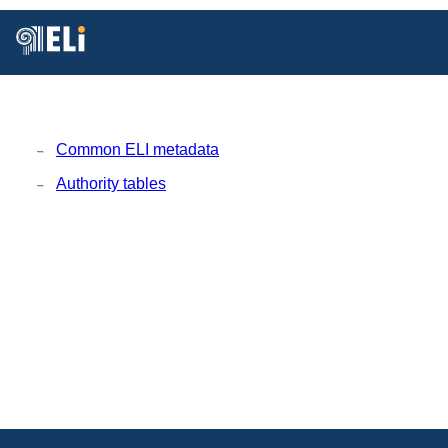
Está
Vd.
en
Inicio
MDR
Common ELI metadata
Authority tables