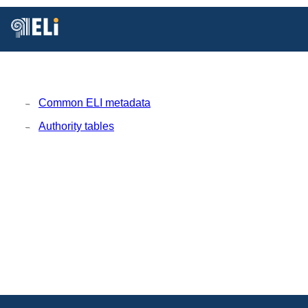
Está
Vd.
en
Inicio
MDR
Common ELI metadata
Authority tables