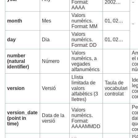
Format:
2002…
AAAA
Valors
month
Mes
numèrics.
01, 02…
Format: MM
Valors
day
Dia
numèrics.
01, 02…
Format: DD
Valors
Am
number
numèrics, a
el
(natural
Número
vegades
co
identifier)
alfanumèrics
nú
Llista
Ide
limitada de
Taula de
leg
version
Versió
valors
vocabulari
co
alfabètics (3
controlat
co
lletres)
Pe
Valors
version_date
co
Data de la
numèrics.
(point in
da
versió
Format:
time)
qu
AAAAMMDD
co
IS