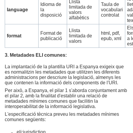
Llista
Idioma de
Taula de
ll
limitada de
language
la
vocabulari
ad
valors
disposició
controlat
va
alfabètics
te
El
Llista
Format de
html, pdf,
fo
format
limitada de
publicació
epub, xml
a 
valors
es
3. Metadades ELI comunes:
La implantació de la plantilla URI a Espanya exigeix que
es normalitzin les metadades que utilitzen les diferents
administracions per descriure la legislació, almenys les
que contenen la informació dels components de l'URI.
Per això, a Espanya, el pilar 1 s'aborda conjuntament amb
el pilar 2, amb la finalitat d'establir una relació de
metadades mínimes comunes que facilitin la
interoperabilitat de la informació legislativa.
L'especificació tècnica preveu les metadades mínimes
comunes següents:
eli:jurisdiction