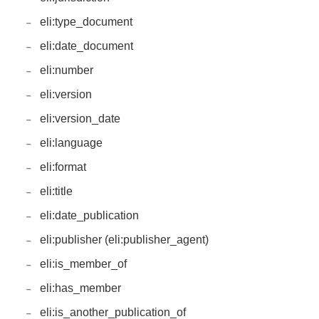
eli:type_document
eli:date_document
eli:number
eli:version
eli:version_date
eli:language
eli:format
eli:title
eli:date_publication
eli:publisher (eli:publisher_agent)
eli:is_member_of
eli:has_member
eli:is_another_publication_of