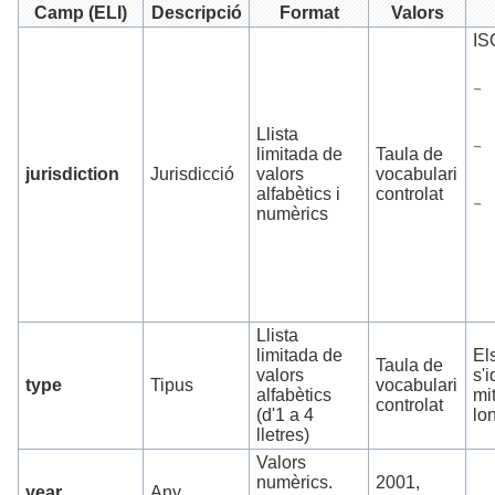
Camp (ELI)
Descripció
Format
Valors
IS
Llista
limitada de
Taula de
jurisdiction
Jurisdicció
valors
vocabulari
alfabètics i
controlat
numèrics
Llista
limitada de
El
Taula de
valors
s'i
type
Tipus
vocabulari
alfabètics
mi
controlat
(d'1 a 4
lo
lletres)
Valors
numèrics.
2001,
year
Any