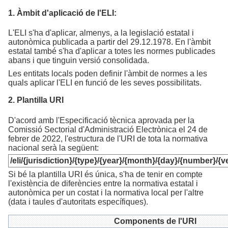
1. Àmbit d'aplicació de l'ELI:
L'ELI s'ha d'aplicar, almenys, a la legislació estatal i
autonòmica publicada a partir del 29.12.1978. En l'àmbit
estatal també s'ha d'aplicar a totes les normes publicades
abans i que tinguin versió consolidada.
Les entitats locals poden definir l'àmbit de normes a les
quals aplicar l'ELI en funció de les seves possibilitats.
2. Plantilla URI
D'acord amb l'Especificació tècnica aprovada per la
Comissió Sectorial d'Administració Electrònica el 24 de
febrer de 2022, l'estructura de l'URI de tota la normativa
nacional serà la següent:
/eli/{jurisdiction}/{type}/{year}/{month}/{day}/{number}/{
Si bé la plantilla URI és única, s'ha de tenir en compte
l'existència de diferències entre la normativa estatal i
autonòmica per un costat i la normativa local per l'altre
(data i taules d'autoritats específiques).
Components de l'URI