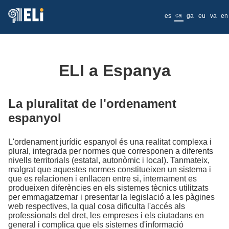
ca
es
ga
eu
va
en
ELI a Espanya
La pluralitat de l'ordenament
espanyol
L'ordenament jurídic espanyol és una realitat complexa i
plural, integrada per normes que corresponen a diferents
nivells territorials (estatal, autonòmic i local). Tanmateix,
malgrat que aquestes normes constitueixen un sistema i
que es relacionen i enllacen entre si, internament es
produeixen diferències en els sistemes tècnics utilitzats
per emmagatzemar i presentar la legislació a les pàgines
web respectives, la qual cosa dificulta l'accés als
professionals del dret, les empreses i els ciutadans en
general i complica que els sistemes d'informació