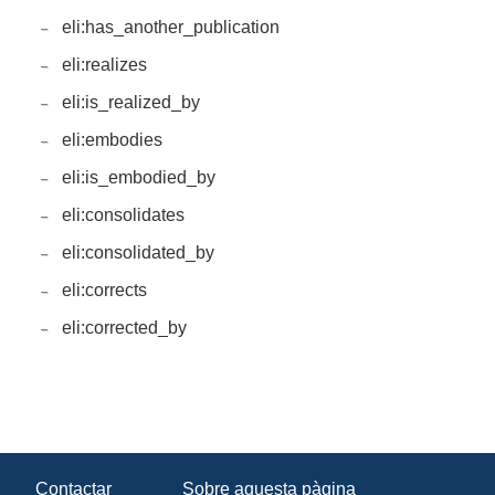
eli:has_another_publication
eli:realizes
eli:is_realized_by
eli:embodies
eli:is_embodied_by
eli:consolidates
eli:consolidated_by
eli:corrects
eli:corrected_by
Contactar
Sobre aquesta pàgina