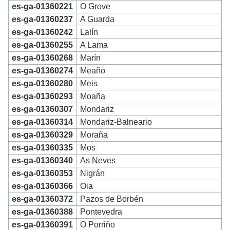
es-ga-01360221
O Grove
es-ga-01360237
A Guarda
es-ga-01360242
Lalín
es-ga-01360255
A Lama
es-ga-01360268
Marín
es-ga-01360274
Meaño
es-ga-01360280
Meis
es-ga-01360293
Moaña
es-ga-01360307
Mondariz
es-ga-01360314
Mondariz-Balneario
es-ga-01360329
Moraña
es-ga-01360335
Mos
es-ga-01360340
As Neves
es-ga-01360353
Nigrán
es-ga-01360366
Oia
es-ga-01360372
Pazos de Borbén
es-ga-01360388
Pontevedra
es-ga-01360391
O Porriño