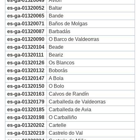
es-ga-01320049
Avión
es-ga-01320052
Baltar
es-ga-01320065
Bande
es-ga-01320071
Baños de Molgas
es-ga-01320087
Barbadás
es-ga-01320090
O Barco de Valdeorras
es-ga-01320104
Beade
es-ga-01320111
Beariz
es-ga-01320126
Os Blancos
es-ga-01320132
Boborás
es-ga-01320147
A Bola
es-ga-01320150
O Bolo
es-ga-01320163
Calvos de Randín
es-ga-01320179
Carballeda de Valdeorras
es-ga-01320185
Carballeda de Avia
es-ga-01320198
O Carballiño
es-ga-01320202
Cartelle
es-ga-01320219
Castrelo do Val