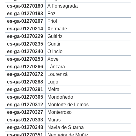
es-ga-01270180
A Fonsagrada
es-ga-01270193
Foz
es-ga-01270207
Friol
es-ga-01270214
Xermade
es-ga-01270229
Guitiriz
es-ga-01270235
Guntín
es-ga-01270240
O Incio
es-ga-01270253
Xove
es-ga-01270266
Láncara
es-ga-01270272
Lourenzá
es-ga-01270288
Lugo
es-ga-01270291
Meira
es-ga-01270305
Mondoñedo
es-ga-01270312
Monforte de Lemos
es-ga-01270327
Monterroso
es-ga-01270333
Muras
es-ga-01270348
Navia de Suarna
es-ga-01270351
Negueira de Muñiz