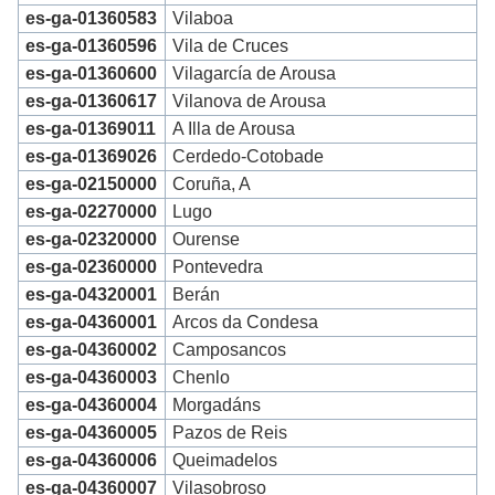
es-ga-01360583
Vilaboa
es-ga-01360596
Vila de Cruces
es-ga-01360600
Vilagarcía de Arousa
es-ga-01360617
Vilanova de Arousa
es-ga-01369011
A Illa de Arousa
es-ga-01369026
Cerdedo-Cotobade
es-ga-02150000
Coruña, A
es-ga-02270000
Lugo
es-ga-02320000
Ourense
es-ga-02360000
Pontevedra
es-ga-04320001
Berán
es-ga-04360001
Arcos da Condesa
es-ga-04360002
Camposancos
es-ga-04360003
Chenlo
es-ga-04360004
Morgadáns
es-ga-04360005
Pazos de Reis
es-ga-04360006
Queimadelos
es-ga-04360007
Vilasobroso