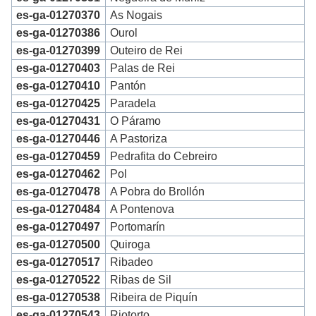
es-ga-01270370
As Nogais
es-ga-01270386
Ourol
es-ga-01270399
Outeiro de Rei
es-ga-01270403
Palas de Rei
es-ga-01270410
Pantón
es-ga-01270425
Paradela
es-ga-01270431
O Páramo
es-ga-01270446
A Pastoriza
es-ga-01270459
Pedrafita do Cebreiro
es-ga-01270462
Pol
es-ga-01270478
A Pobra do Brollón
es-ga-01270484
A Pontenova
es-ga-01270497
Portomarín
es-ga-01270500
Quiroga
es-ga-01270517
Ribadeo
es-ga-01270522
Ribas de Sil
es-ga-01270538
Ribeira de Piquín
es-ga-01270543
Riotorto