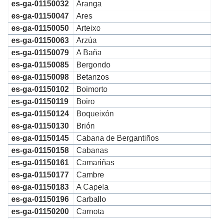
es-ga-01150032
Aranga
es-ga-01150047
Ares
es-ga-01150050
Arteixo
es-ga-01150063
Arzúa
es-ga-01150079
A Baña
es-ga-01150085
Bergondo
es-ga-01150098
Betanzos
es-ga-01150102
Boimorto
es-ga-01150119
Boiro
es-ga-01150124
Boqueixón
es-ga-01150130
Brión
es-ga-01150145
Cabana de Bergantiños
es-ga-01150158
Cabanas
es-ga-01150161
Camariñas
es-ga-01150177
Cambre
es-ga-01150183
A Capela
es-ga-01150196
Carballo
es-ga-01150200
Carnota