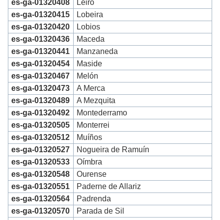
es-ga-01320408
Leiro
es-ga-01320415
Lobeira
es-ga-01320420
Lobios
es-ga-01320436
Maceda
es-ga-01320441
Manzaneda
es-ga-01320454
Maside
es-ga-01320467
Melón
es-ga-01320473
A Merca
es-ga-01320489
A Mezquita
es-ga-01320492
Montederramo
es-ga-01320505
Monterrei
es-ga-01320512
Muíños
es-ga-01320527
Nogueira de Ramuín
es-ga-01320533
Oímbra
es-ga-01320548
Ourense
es-ga-01320551
Paderne de Allariz
es-ga-01320564
Padrenda
es-ga-01320570
Parada de Sil