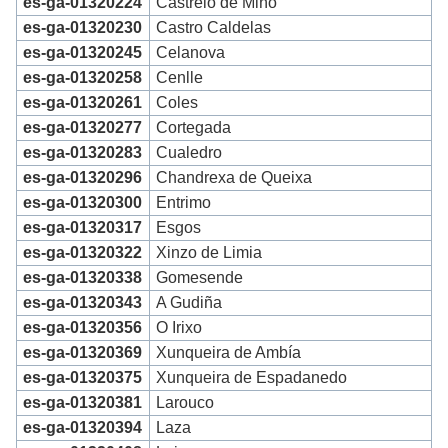
es-ga-01320224
Castrelo de Miño
es-ga-01320230
Castro Caldelas
es-ga-01320245
Celanova
es-ga-01320258
Cenlle
es-ga-01320261
Coles
es-ga-01320277
Cortegada
es-ga-01320283
Cualedro
es-ga-01320296
Chandrexa de Queixa
es-ga-01320300
Entrimo
es-ga-01320317
Esgos
es-ga-01320322
Xinzo de Limia
es-ga-01320338
Gomesende
es-ga-01320343
A Gudiña
es-ga-01320356
O Irixo
es-ga-01320369
Xunqueira de Ambía
es-ga-01320375
Xunqueira de Espadanedo
es-ga-01320381
Larouco
es-ga-01320394
Laza