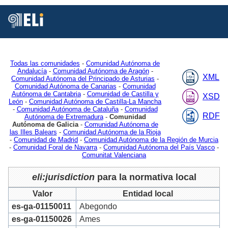
Está
Vd.
en
Inicio
MDR
Authorities
Jurisdiction
2
Todas las comunidades
-
Comunidad Autónoma de
Andalucía
-
Comunidad Autónoma de Aragón
-
XML
Comunidad Autónoma del Principado de Asturias
-
Comunidad Autónoma de Canarias
-
Comunidad
Autónoma de Cantabria
-
Comunidad de Castilla y
XSD
León
-
Comunidad Autónoma de Castilla-La Mancha
-
Comunidad Autónoma de Cataluña
-
Comunidad
RDF
Autónoma de Extremadura
-
Comunidad
Autónoma de Galicia
-
Comunidad Autónoma de
las Illes Balears
-
Comunidad Autónoma de la Rioja
-
Comunidad de Madrid
-
Comunidad Autónoma de la Región de Murcia
-
Comunidad Foral de Navarra
-
Comunidad Autónoma del País Vasco
-
Comunitat Valenciana
eli:jurisdiction
para la normativa local
Valor
Entidad local
es-ga-01150011
Abegondo
es-ga-01150026
Ames