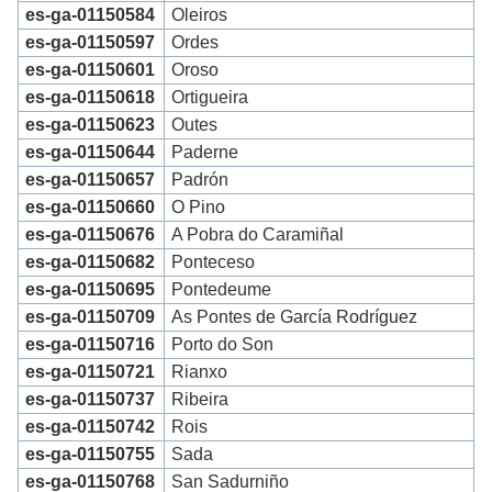
es-ga-01150584
Oleiros
es-ga-01150597
Ordes
es-ga-01150601
Oroso
es-ga-01150618
Ortigueira
es-ga-01150623
Outes
es-ga-01150644
Paderne
es-ga-01150657
Padrón
es-ga-01150660
O Pino
es-ga-01150676
A Pobra do Caramiñal
es-ga-01150682
Ponteceso
es-ga-01150695
Pontedeume
es-ga-01150709
As Pontes de García Rodríguez
es-ga-01150716
Porto do Son
es-ga-01150721
Rianxo
es-ga-01150737
Ribeira
es-ga-01150742
Rois
es-ga-01150755
Sada
es-ga-01150768
San Sadurniño