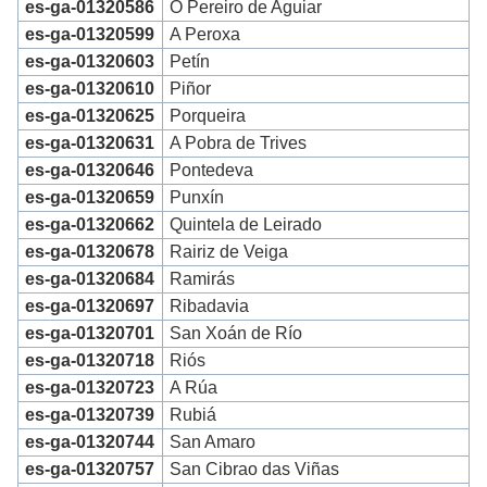
es-ga-01320586
O Pereiro de Aguiar
es-ga-01320599
A Peroxa
es-ga-01320603
Petín
es-ga-01320610
Piñor
es-ga-01320625
Porqueira
es-ga-01320631
A Pobra de Trives
es-ga-01320646
Pontedeva
es-ga-01320659
Punxín
es-ga-01320662
Quintela de Leirado
es-ga-01320678
Rairiz de Veiga
es-ga-01320684
Ramirás
es-ga-01320697
Ribadavia
es-ga-01320701
San Xoán de Río
es-ga-01320718
Riós
es-ga-01320723
A Rúa
es-ga-01320739
Rubiá
es-ga-01320744
San Amaro
es-ga-01320757
San Cibrao das Viñas