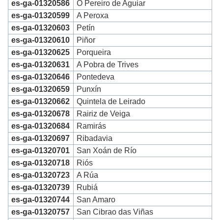
es-ga-01320586
O Pereiro de Aguiar
es-ga-01320599
A Peroxa
es-ga-01320603
Petín
es-ga-01320610
Piñor
es-ga-01320625
Porqueira
es-ga-01320631
A Pobra de Trives
es-ga-01320646
Pontedeva
es-ga-01320659
Punxín
es-ga-01320662
Quintela de Leirado
es-ga-01320678
Rairiz de Veiga
es-ga-01320684
Ramirás
es-ga-01320697
Ribadavia
es-ga-01320701
San Xoán de Río
es-ga-01320718
Riós
es-ga-01320723
A Rúa
es-ga-01320739
Rubiá
es-ga-01320744
San Amaro
es-ga-01320757
San Cibrao das Viñas