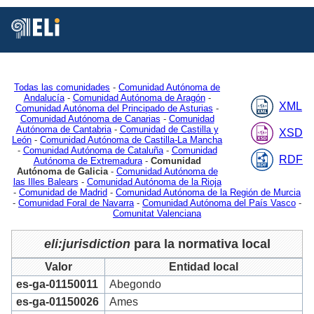
Está
Vd.
en
Inicio
MDR
Authorities
Jurisdiction
2
Todas las comunidades
-
Comunidad Autónoma de
Andalucía
-
Comunidad Autónoma de Aragón
-
XML
Comunidad Autónoma del Principado de Asturias
-
Comunidad Autónoma de Canarias
-
Comunidad
Autónoma de Cantabria
-
Comunidad de Castilla y
XSD
León
-
Comunidad Autónoma de Castilla-La Mancha
-
Comunidad Autónoma de Cataluña
-
Comunidad
RDF
Autónoma de Extremadura
-
Comunidad
Autónoma de Galicia
-
Comunidad Autónoma de
las Illes Balears
-
Comunidad Autónoma de la Rioja
-
Comunidad de Madrid
-
Comunidad Autónoma de la Región de Murcia
-
Comunidad Foral de Navarra
-
Comunidad Autónoma del País Vasco
-
Comunitat Valenciana
eli:jurisdiction
para la normativa local
Valor
Entidad local
es-ga-01150011
Abegondo
es-ga-01150026
Ames