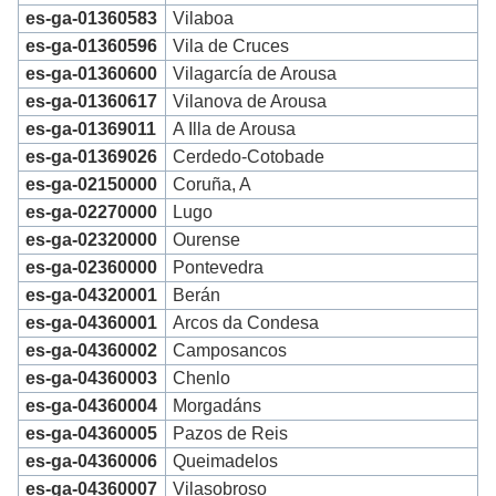
es-ga-01360583
Vilaboa
es-ga-01360596
Vila de Cruces
es-ga-01360600
Vilagarcía de Arousa
es-ga-01360617
Vilanova de Arousa
es-ga-01369011
A Illa de Arousa
es-ga-01369026
Cerdedo-Cotobade
es-ga-02150000
Coruña, A
es-ga-02270000
Lugo
es-ga-02320000
Ourense
es-ga-02360000
Pontevedra
es-ga-04320001
Berán
es-ga-04360001
Arcos da Condesa
es-ga-04360002
Camposancos
es-ga-04360003
Chenlo
es-ga-04360004
Morgadáns
es-ga-04360005
Pazos de Reis
es-ga-04360006
Queimadelos
es-ga-04360007
Vilasobroso