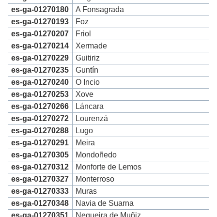
es-ga-01270180
A Fonsagrada
es-ga-01270193
Foz
es-ga-01270207
Friol
es-ga-01270214
Xermade
es-ga-01270229
Guitiriz
es-ga-01270235
Guntín
es-ga-01270240
O Incio
es-ga-01270253
Xove
es-ga-01270266
Láncara
es-ga-01270272
Lourenzá
es-ga-01270288
Lugo
es-ga-01270291
Meira
es-ga-01270305
Mondoñedo
es-ga-01270312
Monforte de Lemos
es-ga-01270327
Monterroso
es-ga-01270333
Muras
es-ga-01270348
Navia de Suarna
es-ga-01270351
Negueira de Muñiz