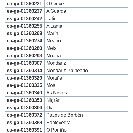
es-ga-01360221
O Grove
es-ga-01360237
A Guarda
es-ga-01360242
Lalín
es-ga-01360255
A Lama
es-ga-01360268
Marín
es-ga-01360274
Meaño
es-ga-01360280
Meis
es-ga-01360293
Moaña
es-ga-01360307
Mondariz
es-ga-01360314
Mondariz-Balneario
es-ga-01360329
Moraña
es-ga-01360335
Mos
es-ga-01360340
As Neves
es-ga-01360353
Nigrán
es-ga-01360366
Oia
es-ga-01360372
Pazos de Borbén
es-ga-01360388
Pontevedra
es-ga-01360391
O Porriño