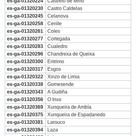
es-ga-01320224
Castrelo de Miño
es-ga-01320230
Castro Caldelas
es-ga-01320245
Celanova
es-ga-01320258
Cenlle
es-ga-01320261
Coles
es-ga-01320277
Cortegada
es-ga-01320283
Cualedro
es-ga-01320296
Chandrexa de Queixa
es-ga-01320300
Entrimo
es-ga-01320317
Esgos
es-ga-01320322
Xinzo de Limia
es-ga-01320338
Gomesende
es-ga-01320343
A Gudiña
es-ga-01320356
O Irixo
es-ga-01320369
Xunqueira de Ambía
es-ga-01320375
Xunqueira de Espadanedo
es-ga-01320381
Larouco
es-ga-01320394
Laza