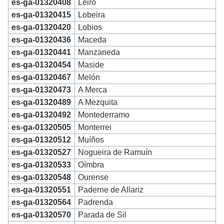
es-ga-01320408
Leiro
es-ga-01320415
Lobeira
es-ga-01320420
Lobios
es-ga-01320436
Maceda
es-ga-01320441
Manzaneda
es-ga-01320454
Maside
es-ga-01320467
Melón
es-ga-01320473
A Merca
es-ga-01320489
A Mezquita
es-ga-01320492
Montederramo
es-ga-01320505
Monterrei
es-ga-01320512
Muíños
es-ga-01320527
Nogueira de Ramuín
es-ga-01320533
Oímbra
es-ga-01320548
Ourense
es-ga-01320551
Paderne de Allariz
es-ga-01320564
Padrenda
es-ga-01320570
Parada de Sil