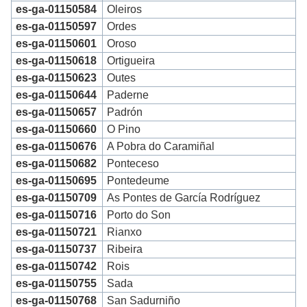
es-ga-01150584
Oleiros
es-ga-01150597
Ordes
es-ga-01150601
Oroso
es-ga-01150618
Ortigueira
es-ga-01150623
Outes
es-ga-01150644
Paderne
es-ga-01150657
Padrón
es-ga-01150660
O Pino
es-ga-01150676
A Pobra do Caramiñal
es-ga-01150682
Ponteceso
es-ga-01150695
Pontedeume
es-ga-01150709
As Pontes de García Rodríguez
es-ga-01150716
Porto do Son
es-ga-01150721
Rianxo
es-ga-01150737
Ribeira
es-ga-01150742
Rois
es-ga-01150755
Sada
es-ga-01150768
San Sadurniño