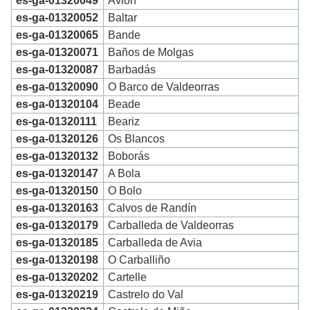
es-ga-01320049
Avión
es-ga-01320052
Baltar
es-ga-01320065
Bande
es-ga-01320071
Baños de Molgas
es-ga-01320087
Barbadás
es-ga-01320090
O Barco de Valdeorras
es-ga-01320104
Beade
es-ga-01320111
Beariz
es-ga-01320126
Os Blancos
es-ga-01320132
Boborás
es-ga-01320147
A Bola
es-ga-01320150
O Bolo
es-ga-01320163
Calvos de Randín
es-ga-01320179
Carballeda de Valdeorras
es-ga-01320185
Carballeda de Avia
es-ga-01320198
O Carballiño
es-ga-01320202
Cartelle
es-ga-01320219
Castrelo do Val