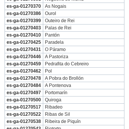
es-ga-01270370
As Nogais
es-ga-01270386
Ourol
es-ga-01270399
Outeiro de Rei
es-ga-01270403
Palas de Rei
es-ga-01270410
Pantón
es-ga-01270425
Paradela
es-ga-01270431
O Páramo
es-ga-01270446
A Pastoriza
es-ga-01270459
Pedrafita do Cebreiro
es-ga-01270462
Pol
es-ga-01270478
A Pobra do Brollón
es-ga-01270484
A Pontenova
es-ga-01270497
Portomarín
es-ga-01270500
Quiroga
es-ga-01270517
Ribadeo
es-ga-01270522
Ribas de Sil
es-ga-01270538
Ribeira de Piquín
es-ga-01270543
Riotorto