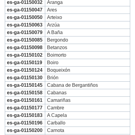
es-ga-01150032
Aranga
es-ga-01150047
Ares
es-ga-01150050
Arteixo
es-ga-01150063
Arzúa
es-ga-01150079
A Baña
es-ga-01150085
Bergondo
es-ga-01150098
Betanzos
es-ga-01150102
Boimorto
es-ga-01150119
Boiro
es-ga-01150124
Boqueixón
es-ga-01150130
Brión
es-ga-01150145
Cabana de Bergantiños
es-ga-01150158
Cabanas
es-ga-01150161
Camariñas
es-ga-01150177
Cambre
es-ga-01150183
A Capela
es-ga-01150196
Carballo
es-ga-01150200
Carnota