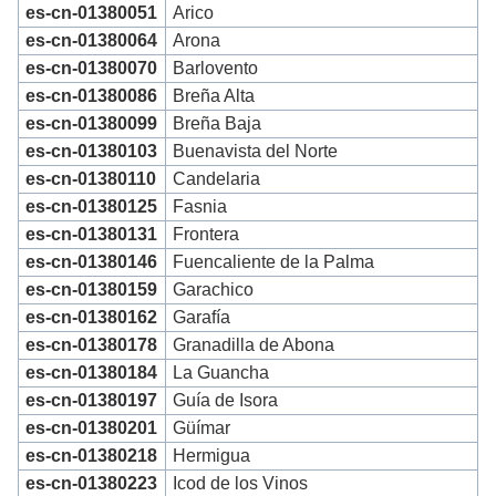
es-cn-01380051
Arico
es-cn-01380064
Arona
es-cn-01380070
Barlovento
es-cn-01380086
Breña Alta
es-cn-01380099
Breña Baja
es-cn-01380103
Buenavista del Norte
es-cn-01380110
Candelaria
es-cn-01380125
Fasnia
es-cn-01380131
Frontera
es-cn-01380146
Fuencaliente de la Palma
es-cn-01380159
Garachico
es-cn-01380162
Garafía
es-cn-01380178
Granadilla de Abona
es-cn-01380184
La Guancha
es-cn-01380197
Guía de Isora
es-cn-01380201
Güímar
es-cn-01380218
Hermigua
es-cn-01380223
Icod de los Vinos