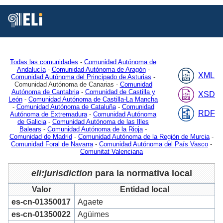
Está
Vd.
en
Inicio
MDR
Authorities
Jurisdiction
2
Todas las comunidades
-
Comunidad Autónoma de
Andalucía
-
Comunidad Autónoma de Aragón
-
XML
Comunidad Autónoma del Principado de Asturias
-
Comunidad Autónoma de Canarias -
Comunidad
Autónoma de Cantabria
-
Comunidad de Castilla y
XSD
León
-
Comunidad Autónoma de Castilla-La Mancha
-
Comunidad Autónoma de Cataluña
-
Comunidad
RDF
Autónoma de Extremadura
-
Comunidad Autónoma
de Galicia
-
Comunidad Autónoma de las Illes
Balears
-
Comunidad Autónoma de la Rioja
-
Comunidad de Madrid
-
Comunidad Autónoma de la Región de Murcia
-
Comunidad Foral de Navarra
-
Comunidad Autónoma del País Vasco
-
Comunitat Valenciana
eli:jurisdiction
para la normativa local
Valor
Entidad local
es-cn-01350017
Agaete
es-cn-01350022
Agüimes