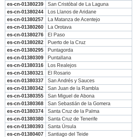
es-cn-01380239
San Cristóbal de La Laguna
es-cn-01380244
Los Llanos de Aridane
es-cn-01380257
La Matanza de Acentejo
es-cn-01380260
La Orotava
es-cn-01380276
El Paso
es-cn-01380282
Puerto de la Cruz
es-cn-01380295
Puntagorda
es-cn-01380309
Puntallana
es-cn-01380316
Los Realejos
es-cn-01380321
El Rosario
es-cn-01380337
San Andrés y Sauces
es-cn-01380342
San Juan de la Rambla
es-cn-01380355
San Miguel de Abona
es-cn-01380368
San Sebastián de la Gomera
es-cn-01380374
Santa Cruz de la Palma
es-cn-01380380
Santa Cruz de Tenerife
es-cn-01380393
Santa Úrsula
es-cn-01380407
Santiago del Teide