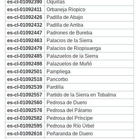
es-cl-01092390
Oquillas
es-cl-01092411
Orbaneja Riopico
es-cl-01092426
Padilla de Abajo
es-cl-01092432
Padilla de Arriba
es-cl-01092447
Padrones de Bureba
es-cl-01092463
Palacios de la Sierra
es-cl-01092479
Palacios de Riopisuerga
es-cl-01092485
Palazuelos de la Sierra
es-cl-01092498
Palazuelos de Muñó
es-cl-01092501
Pampliega
es-cl-01092518
Pancorbo
es-cl-01092539
Pardilla
es-cl-01092557
Partido de la Sierra en Tobalina
es-cl-01092560
Pedrosa de Duero
es-cl-01092576
Pedrosa del Páramo
es-cl-01092582
Pedrosa del Príncipe
es-cl-01092595
Pedrosa de Río Úrbel
es-cl-01092616
Peñaranda de Duero