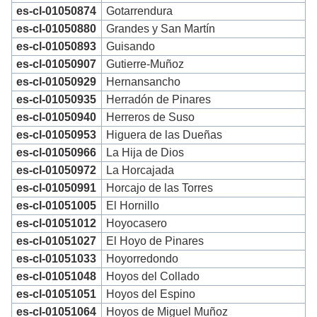
es-cl-01050874
Gotarrendura
es-cl-01050880
Grandes y San Martín
es-cl-01050893
Guisando
es-cl-01050907
Gutierre-Muñoz
es-cl-01050929
Hernansancho
es-cl-01050935
Herradón de Pinares
es-cl-01050940
Herreros de Suso
es-cl-01050953
Higuera de las Dueñas
es-cl-01050966
La Hija de Dios
es-cl-01050972
La Horcajada
es-cl-01050991
Horcajo de las Torres
es-cl-01051005
El Hornillo
es-cl-01051012
Hoyocasero
es-cl-01051027
El Hoyo de Pinares
es-cl-01051033
Hoyorredondo
es-cl-01051048
Hoyos del Collado
es-cl-01051051
Hoyos del Espino
es-cl-01051064
Hoyos de Miguel Muñoz