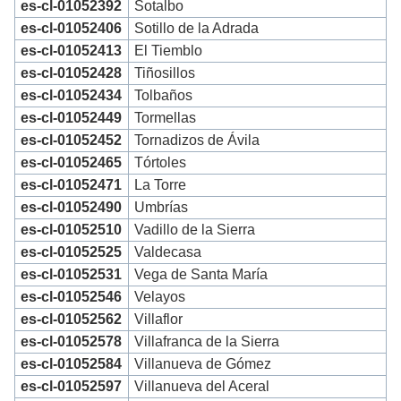
es-cl-01052392
Sotalbo
es-cl-01052406
Sotillo de la Adrada
es-cl-01052413
El Tiemblo
es-cl-01052428
Tiñosillos
es-cl-01052434
Tolbaños
es-cl-01052449
Tormellas
es-cl-01052452
Tornadizos de Ávila
es-cl-01052465
Tórtoles
es-cl-01052471
La Torre
es-cl-01052490
Umbrías
es-cl-01052510
Vadillo de la Sierra
es-cl-01052525
Valdecasa
es-cl-01052531
Vega de Santa María
es-cl-01052546
Velayos
es-cl-01052562
Villaflor
es-cl-01052578
Villafranca de la Sierra
es-cl-01052584
Villanueva de Gómez
es-cl-01052597
Villanueva del Aceral