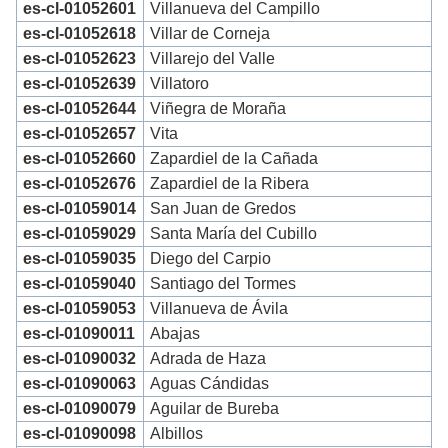
es-cl-01052601
Villanueva del Campillo
es-cl-01052618
Villar de Corneja
es-cl-01052623
Villarejo del Valle
es-cl-01052639
Villatoro
es-cl-01052644
Viñegra de Moraña
es-cl-01052657
Vita
es-cl-01052660
Zapardiel de la Cañada
es-cl-01052676
Zapardiel de la Ribera
es-cl-01059014
San Juan de Gredos
es-cl-01059029
Santa María del Cubillo
es-cl-01059035
Diego del Carpio
es-cl-01059040
Santiago del Tormes
es-cl-01059053
Villanueva de Ávila
es-cl-01090011
Abajas
es-cl-01090032
Adrada de Haza
es-cl-01090063
Aguas Cándidas
es-cl-01090079
Aguilar de Bureba
es-cl-01090098
Albillos