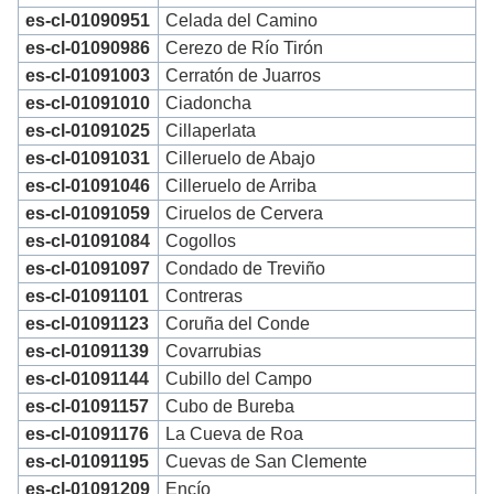
es-cl-01090951
Celada del Camino
es-cl-01090986
Cerezo de Río Tirón
es-cl-01091003
Cerratón de Juarros
es-cl-01091010
Ciadoncha
es-cl-01091025
Cillaperlata
es-cl-01091031
Cilleruelo de Abajo
es-cl-01091046
Cilleruelo de Arriba
es-cl-01091059
Ciruelos de Cervera
es-cl-01091084
Cogollos
es-cl-01091097
Condado de Treviño
es-cl-01091101
Contreras
es-cl-01091123
Coruña del Conde
es-cl-01091139
Covarrubias
es-cl-01091144
Cubillo del Campo
es-cl-01091157
Cubo de Bureba
es-cl-01091176
La Cueva de Roa
es-cl-01091195
Cuevas de San Clemente
es-cl-01091209
Encío