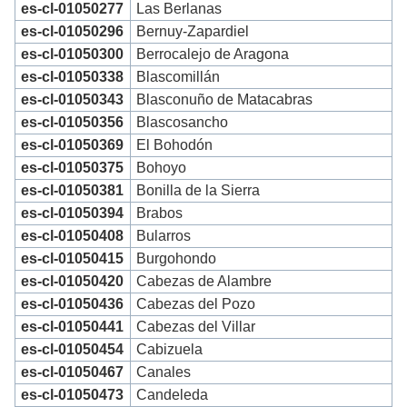
es-cl-01050277
Las Berlanas
es-cl-01050296
Bernuy-Zapardiel
es-cl-01050300
Berrocalejo de Aragona
es-cl-01050338
Blascomillán
es-cl-01050343
Blasconuño de Matacabras
es-cl-01050356
Blascosancho
es-cl-01050369
El Bohodón
es-cl-01050375
Bohoyo
es-cl-01050381
Bonilla de la Sierra
es-cl-01050394
Brabos
es-cl-01050408
Bularros
es-cl-01050415
Burgohondo
es-cl-01050420
Cabezas de Alambre
es-cl-01050436
Cabezas del Pozo
es-cl-01050441
Cabezas del Villar
es-cl-01050454
Cabizuela
es-cl-01050467
Canales
es-cl-01050473
Candeleda