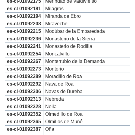
es-cl-01092175
Merindad de Valdivielso
es-cl-01092181
Milagros
es-cl-01092194
Miranda de Ebro
es-cl-01092208
Miraveche
es-cl-01092215
Modúbar de la Emparedada
es-cl-01092236
Monasterio de la Sierra
es-cl-01092241
Monasterio de Rodilla
es-cl-01092254
Moncalvillo
es-cl-01092267
Monterrubio de la Demanda
es-cl-01092273
Montorio
es-cl-01092289
Moradillo de Roa
es-cl-01092292
Nava de Roa
es-cl-01092306
Navas de Bureba
es-cl-01092313
Nebreda
es-cl-01092328
Neila
es-cl-01092352
Olmedillo de Roa
es-cl-01092365
Olmillos de Muñó
es-cl-01092387
Oña