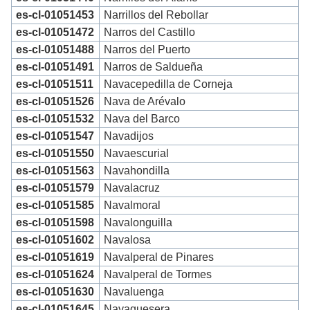
es-cl-01051453
Narrillos del Rebollar
es-cl-01051472
Narros del Castillo
es-cl-01051488
Narros del Puerto
es-cl-01051491
Narros de Saldueña
es-cl-01051511
Navacepedilla de Corneja
es-cl-01051526
Nava de Arévalo
es-cl-01051532
Nava del Barco
es-cl-01051547
Navadijos
es-cl-01051550
Navaescurial
es-cl-01051563
Navahondilla
es-cl-01051579
Navalacruz
es-cl-01051585
Navalmoral
es-cl-01051598
Navalonguilla
es-cl-01051602
Navalosa
es-cl-01051619
Navalperal de Pinares
es-cl-01051624
Navalperal de Tormes
es-cl-01051630
Navaluenga
es-cl-01051645
Navaquesera