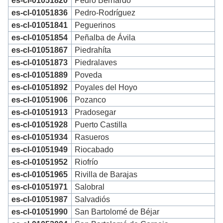
es-cl-01051820
Pedro Bernardo
es-cl-01051836
Pedro-Rodríguez
es-cl-01051841
Peguerinos
es-cl-01051854
Peñalba de Ávila
es-cl-01051867
Piedrahíta
es-cl-01051873
Piedralaves
es-cl-01051889
Poveda
es-cl-01051892
Poyales del Hoyo
es-cl-01051906
Pozanco
es-cl-01051913
Pradosegar
es-cl-01051928
Puerto Castilla
es-cl-01051934
Rasueros
es-cl-01051949
Riocabado
es-cl-01051952
Riofrío
es-cl-01051965
Rivilla de Barajas
es-cl-01051971
Salobral
es-cl-01051987
Salvadiós
es-cl-01051990
San Bartolomé de Béjar