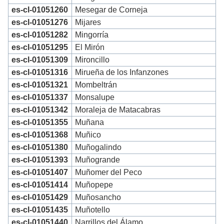
es-cl-01051260
Mesegar de Corneja
es-cl-01051276
Mijares
es-cl-01051282
Mingorría
es-cl-01051295
El Mirón
es-cl-01051309
Mironcillo
es-cl-01051316
Mirueña de los Infanzones
es-cl-01051321
Mombeltrán
es-cl-01051337
Monsalupe
es-cl-01051342
Moraleja de Matacabras
es-cl-01051355
Muñana
es-cl-01051368
Muñico
es-cl-01051380
Muñogalindo
es-cl-01051393
Muñogrande
es-cl-01051407
Muñomer del Peco
es-cl-01051414
Muñopepe
es-cl-01051429
Muñosancho
es-cl-01051435
Muñotello
es-cl-01051440
Narrillos del Álamo