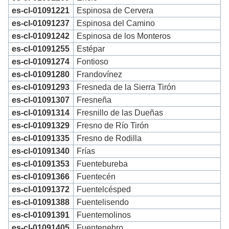
es-cl-01091221
Espinosa de Cervera
es-cl-01091237
Espinosa del Camino
es-cl-01091242
Espinosa de los Monteros
es-cl-01091255
Estépar
es-cl-01091274
Fontioso
es-cl-01091280
Frandovínez
es-cl-01091293
Fresneda de la Sierra Tirón
es-cl-01091307
Fresneña
es-cl-01091314
Fresnillo de las Dueñas
es-cl-01091329
Fresno de Río Tirón
es-cl-01091335
Fresno de Rodilla
es-cl-01091340
Frías
es-cl-01091353
Fuentebureba
es-cl-01091366
Fuentecén
es-cl-01091372
Fuentelcésped
es-cl-01091388
Fuentelisendo
es-cl-01091391
Fuentemolinos
es-cl-01091405
Fuentenebro