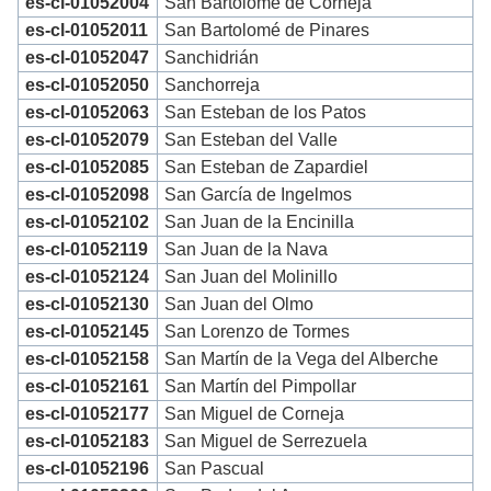
es-cl-01052004
San Bartolomé de Corneja
es-cl-01052011
San Bartolomé de Pinares
es-cl-01052047
Sanchidrián
es-cl-01052050
Sanchorreja
es-cl-01052063
San Esteban de los Patos
es-cl-01052079
San Esteban del Valle
es-cl-01052085
San Esteban de Zapardiel
es-cl-01052098
San García de Ingelmos
es-cl-01052102
San Juan de la Encinilla
es-cl-01052119
San Juan de la Nava
es-cl-01052124
San Juan del Molinillo
es-cl-01052130
San Juan del Olmo
es-cl-01052145
San Lorenzo de Tormes
es-cl-01052158
San Martín de la Vega del Alberche
es-cl-01052161
San Martín del Pimpollar
es-cl-01052177
San Miguel de Corneja
es-cl-01052183
San Miguel de Serrezuela
es-cl-01052196
San Pascual