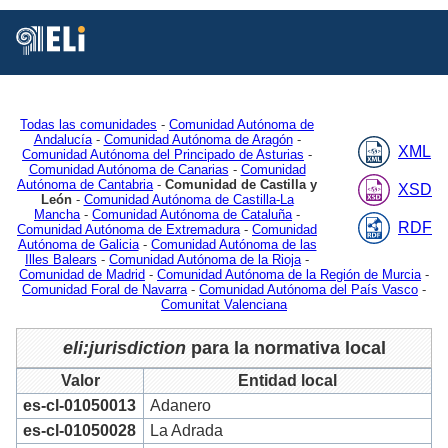
Está
Vd.
en
Inicio
MDR
Authorities
Jurisdiction
2
Todas las comunidades
-
Comunidad Autónoma de
Andalucía
-
Comunidad Autónoma de Aragón
-
XML
Comunidad Autónoma del Principado de Asturias
-
Comunidad Autónoma de Canarias
-
Comunidad
Autónoma de Cantabria
-
Comunidad de Castilla y
XSD
León
-
Comunidad Autónoma de Castilla-La
Mancha
-
Comunidad Autónoma de Cataluña
-
RDF
Comunidad Autónoma de Extremadura
-
Comunidad
Autónoma de Galicia
-
Comunidad Autónoma de las
Illes Balears
-
Comunidad Autónoma de la Rioja
-
Comunidad de Madrid
-
Comunidad Autónoma de la Región de Murcia
-
Comunidad Foral de Navarra
-
Comunidad Autónoma del País Vasco
-
Comunitat Valenciana
eli:jurisdiction
para la normativa local
Valor
Entidad local
es-cl-01050013
Adanero
es-cl-01050028
La Adrada