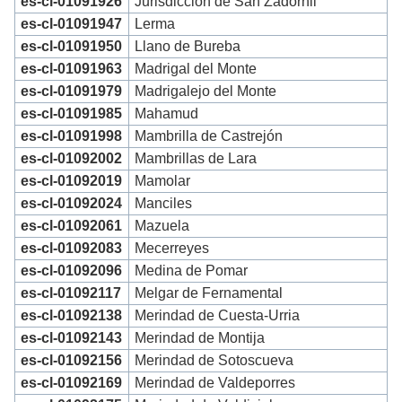
es-cl-01091926
Jurisdicción de San Zadornil
es-cl-01091947
Lerma
es-cl-01091950
Llano de Bureba
es-cl-01091963
Madrigal del Monte
es-cl-01091979
Madrigalejo del Monte
es-cl-01091985
Mahamud
es-cl-01091998
Mambrilla de Castrejón
es-cl-01092002
Mambrillas de Lara
es-cl-01092019
Mamolar
es-cl-01092024
Manciles
es-cl-01092061
Mazuela
es-cl-01092083
Mecerreyes
es-cl-01092096
Medina de Pomar
es-cl-01092117
Melgar de Fernamental
es-cl-01092138
Merindad de Cuesta-Urria
es-cl-01092143
Merindad de Montija
es-cl-01092156
Merindad de Sotoscueva
es-cl-01092169
Merindad de Valdeporres