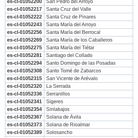
es-cl-01052200
San Pedro del Arroyo
es-cl-01052217
Santa Cruz del Valle
es-cl-01052222
Santa Cruz de Pinares
es-cl-01052243
Santa María del Arroyo
es-cl-01052256
Santa María del Berrocal
es-cl-01052269
Santa María de los Caballeros
es-cl-01052275
Santa María del Tiétar
es-cl-01052281
Santiago del Collado
es-cl-01052294
Santo Domingo de las Posadas
es-cl-01052308
Santo Tomé de Zabarcos
es-cl-01052315
San Vicente de Arévalo
es-cl-01052320
La Serrada
es-cl-01052336
Serranillos
es-cl-01052341
Sigeres
es-cl-01052354
Sinlabajos
es-cl-01052367
Solana de Ávila
es-cl-01052373
Solana de Rioalmar
es-cl-01052389
Solosancho