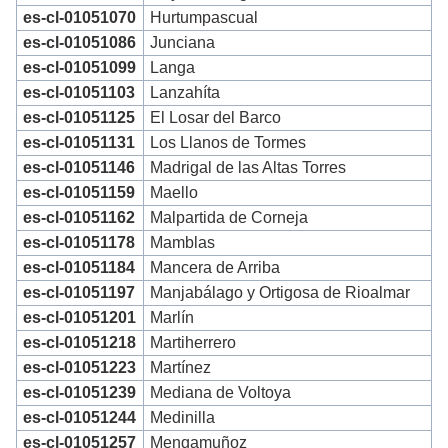
es-cl-01051070
Hurtumpascual
es-cl-01051086
Junciana
es-cl-01051099
Langa
es-cl-01051103
Lanzahíta
es-cl-01051125
El Losar del Barco
es-cl-01051131
Los Llanos de Tormes
es-cl-01051146
Madrigal de las Altas Torres
es-cl-01051159
Maello
es-cl-01051162
Malpartida de Corneja
es-cl-01051178
Mamblas
es-cl-01051184
Mancera de Arriba
es-cl-01051197
Manjabálago y Ortigosa de Rioalmar
es-cl-01051201
Marlín
es-cl-01051218
Martiherrero
es-cl-01051223
Martínez
es-cl-01051239
Mediana de Voltoya
es-cl-01051244
Medinilla
es-cl-01051257
Mengamuñoz