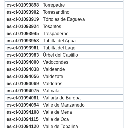
es-cl-01093898
Torrepadre
es-cl-01093902
Torresandino
es-cl-01093919
Tórtoles de Esgueva
es-cl-01093924
Tosantos
es-cl-01093945
Trespaderne
es-cl-01093958
Tubilla del Agua
es-cl-01093961
Tubilla del Lago
es-cl-01093983
Úrbel del Castillo
es-cl-01094000
Vadocondes
es-cl-01094038
Valdeande
es-cl-01094056
Valdezate
es-cl-01094069
Valdorros
es-cl-01094075
Valmala
es-cl-01094081
Vallarta de Bureba
es-cl-01094094
Valle de Manzanedo
es-cl-01094108
Valle de Mena
es-cl-01094115
Valle de Oca
es-cl-01094120
Valle de Tobalina