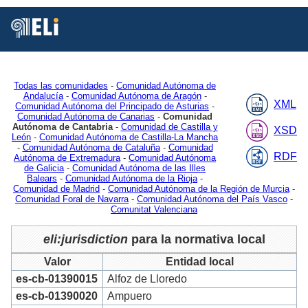
Está
Vd.
en
Inicio
MDR
Authorities
Jurisdiction
2
Todas las comunidades
-
Comunidad Autónoma de
Andalucía
-
Comunidad Autónoma de Aragón
-
XML
Comunidad Autónoma del Principado de Asturias
-
Comunidad Autónoma de Canarias
-
Comunidad
Autónoma de Cantabria
-
Comunidad de Castilla y
XSD
León
-
Comunidad Autónoma de Castilla-La Mancha
-
Comunidad Autónoma de Cataluña
-
Comunidad
RDF
Autónoma de Extremadura
-
Comunidad Autónoma
de Galicia
-
Comunidad Autónoma de las Illes
Balears
-
Comunidad Autónoma de la Rioja
-
Comunidad de Madrid
-
Comunidad Autónoma de la Región de Murcia
-
Comunidad Foral de Navarra
-
Comunidad Autónoma del País Vasco
-
Comunitat Valenciana
eli:jurisdiction
para la normativa local
Valor
Entidad local
es-cb-01390015
Alfoz de Lloredo
es-cb-01390020
Ampuero