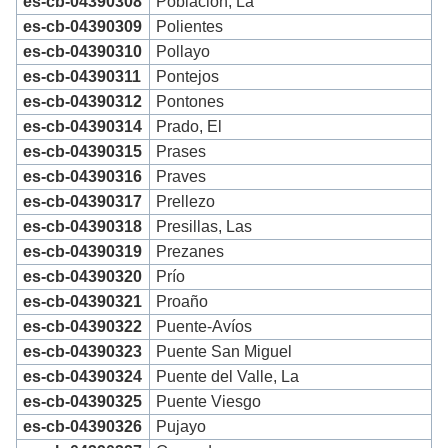
es-cb-04390308
Población, La
es-cb-04390309
Polientes
es-cb-04390310
Pollayo
es-cb-04390311
Pontejos
es-cb-04390312
Pontones
es-cb-04390314
Prado, El
es-cb-04390315
Prases
es-cb-04390316
Praves
es-cb-04390317
Prellezo
es-cb-04390318
Presillas, Las
es-cb-04390319
Prezanes
es-cb-04390320
Prío
es-cb-04390321
Proaño
es-cb-04390322
Puente-Avíos
es-cb-04390323
Puente San Miguel
es-cb-04390324
Puente del Valle, La
es-cb-04390325
Puente Viesgo
es-cb-04390326
Pujayo