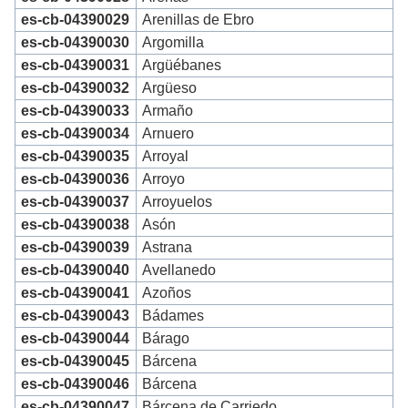
es-cb-04390029
Arenillas de Ebro
es-cb-04390030
Argomilla
es-cb-04390031
Argüébanes
es-cb-04390032
Argüeso
es-cb-04390033
Armaño
es-cb-04390034
Arnuero
es-cb-04390035
Arroyal
es-cb-04390036
Arroyo
es-cb-04390037
Arroyuelos
es-cb-04390038
Asón
es-cb-04390039
Astrana
es-cb-04390040
Avellanedo
es-cb-04390041
Azoños
es-cb-04390043
Bádames
es-cb-04390044
Bárago
es-cb-04390045
Bárcena
es-cb-04390046
Bárcena
es-cb-04390047
Bárcena de Carriedo