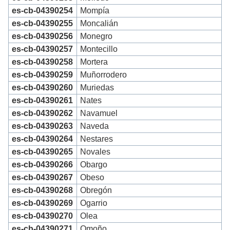
es-cb-04390254
Mompía
es-cb-04390255
Moncalián
es-cb-04390256
Monegro
es-cb-04390257
Montecillo
es-cb-04390258
Mortera
es-cb-04390259
Muñorrodero
es-cb-04390260
Muriedas
es-cb-04390261
Nates
es-cb-04390262
Navamuel
es-cb-04390263
Naveda
es-cb-04390264
Nestares
es-cb-04390265
Novales
es-cb-04390266
Obargo
es-cb-04390267
Obeso
es-cb-04390268
Obregón
es-cb-04390269
Ogarrio
es-cb-04390270
Olea
es-cb-04390271
Omoño