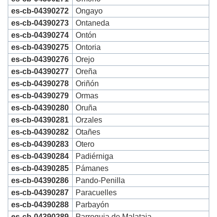
es-cb-04390272
Ongayo
es-cb-04390273
Ontaneda
es-cb-04390274
Ontón
es-cb-04390275
Ontoria
es-cb-04390276
Orejo
es-cb-04390277
Oreña
es-cb-04390278
Oriñón
es-cb-04390279
Ormas
es-cb-04390280
Oruña
es-cb-04390281
Orzales
es-cb-04390282
Otañes
es-cb-04390283
Otero
es-cb-04390284
Padiérniga
es-cb-04390285
Pámanes
es-cb-04390286
Pando-Penilla
es-cb-04390287
Paracuelles
es-cb-04390288
Parbayón
es-cb-04390289
Parroquia de Malataja