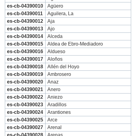
es-cb-04390010
Agüero
es-cb-04390011
Aguilera, La
es-cb-04390012
Aja
es-cb-04390013
Ajo
es-cb-04390014
Alceda
es-cb-04390015
Aldea de Ebro-Mediadoro
es-cb-04390016
Aldueso
es-cb-04390017
Aloños
es-cb-04390018
Allén del Hoyo
es-cb-04390019
Ambrosero
es-cb-04390020
Anaz
es-cb-04390021
Anero
es-cb-04390022
Aniezo
es-cb-04390023
Aradillos
es-cb-04390024
Arantiones
es-cb-04390025
Arce
es-cb-04390027
Arenal
es-cb-04390028
Arenas