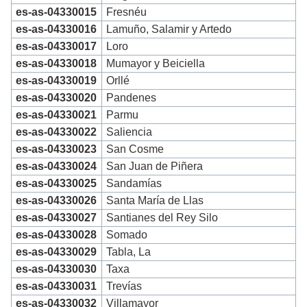
es-as-04330015
Fresnéu
es-as-04330016
Lamuño, Salamir y Artedo
es-as-04330017
Loro
es-as-04330018
Mumayor y Beiciella
es-as-04330019
Orllé
es-as-04330020
Pandenes
es-as-04330021
Parmu
es-as-04330022
Saliencia
es-as-04330023
San Cosme
es-as-04330024
San Juan de Piñera
es-as-04330025
Sandamías
es-as-04330026
Santa María de Llas
es-as-04330027
Santianes del Rey Silo
es-as-04330028
Somado
es-as-04330029
Tabla, La
es-as-04330030
Taxa
es-as-04330031
Trevías
es-as-04330032
Villamayor