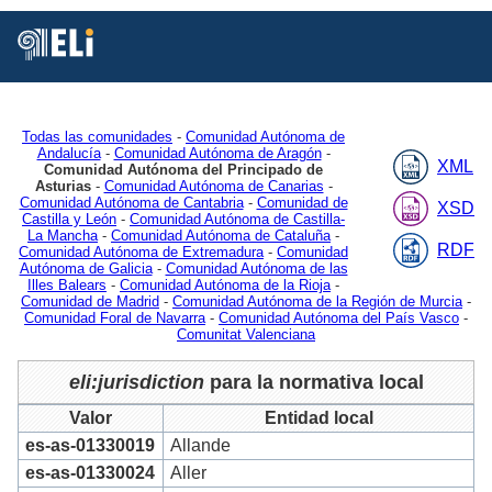
Está
Vd.
en
Inicio
MDR
Authorities
Jurisdiction
2
Todas las comunidades
-
Comunidad Autónoma de
Andalucía
-
Comunidad Autónoma de Aragón
-
XML
Comunidad Autónoma del Principado de
Asturias
-
Comunidad Autónoma de Canarias
-
Comunidad Autónoma de Cantabria
-
Comunidad de
XSD
Castilla y León
-
Comunidad Autónoma de Castilla-
La Mancha
-
Comunidad Autónoma de Cataluña
-
RDF
Comunidad Autónoma de Extremadura
-
Comunidad
Autónoma de Galicia
-
Comunidad Autónoma de las
Illes Balears
-
Comunidad Autónoma de la Rioja
-
Comunidad de Madrid
-
Comunidad Autónoma de la Región de Murcia
-
Comunidad Foral de Navarra
-
Comunidad Autónoma del País Vasco
-
Comunitat Valenciana
eli:jurisdiction
para la normativa local
Valor
Entidad local
es-as-01330019
Allande
es-as-01330024
Aller