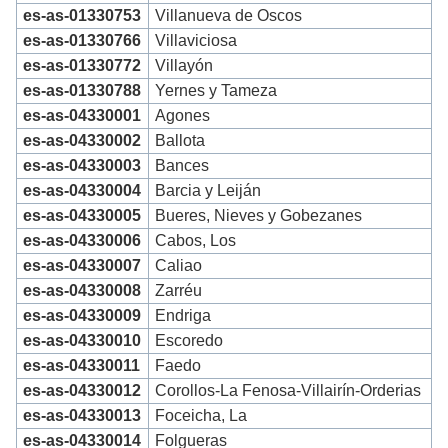
es-as-01330753
Villanueva de Oscos
es-as-01330766
Villaviciosa
es-as-01330772
Villayón
es-as-01330788
Yernes y Tameza
es-as-04330001
Agones
es-as-04330002
Ballota
es-as-04330003
Bances
es-as-04330004
Barcia y Leiján
es-as-04330005
Bueres, Nieves y Gobezanes
es-as-04330006
Cabos, Los
es-as-04330007
Caliao
es-as-04330008
Zarréu
es-as-04330009
Endriga
es-as-04330010
Escoredo
es-as-04330011
Faedo
es-as-04330012
Corollos-La Fenosa-Villairín-Orderias
es-as-04330013
Foceicha, La
es-as-04330014
Folgueras