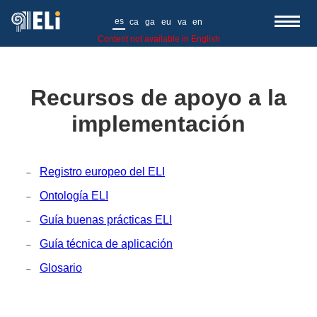
es
ca
ga
eu
va
en
Content not available in English
Recursos de apoyo a la
implementación
Registro europeo del ELI
Ontología ELI
Guía buenas prácticas ELI
Guía técnica de aplicación
Glosario