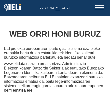
eu
es
ca
ga
va
en
WEB ORRI HONI BURUZ
ELI proiektu europarraren parte gisa, sistema ezartzeko
erabakia hartu duten estatu kideek identifikatzaileari
buruzko informazioa partekatu eta hedatu behar dute.
www.elidata.es web orria sortzea Administrazio
Elektronikoaren Batzorde Sektorialak eratutako Europako
Legeriaren Identifikatzailearen Lantaldearen ekimena da.
Batzordearen helburua ELI Espainian ezartzeari buruzko
informazioa ematea da, baita lege-informazioaren
sistemen elkarreragingarritasunaren arloko aurrerapenen
berri ematea ere.