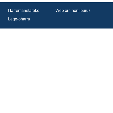
Harremanetarako
Web orri honi buruz
Lege-oharra