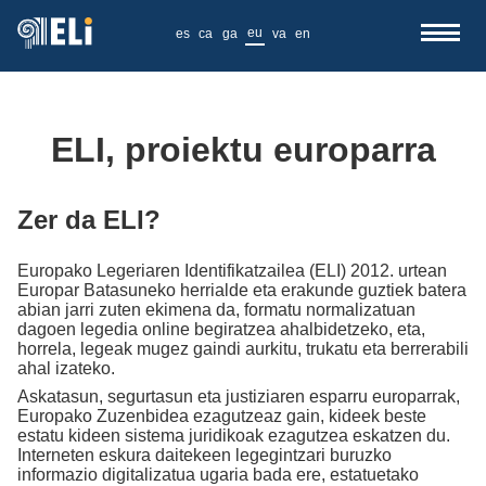
eu
es
ca
ga
va
en
ELI, proiektu europarra
Zer da ELI?
Europako Legeriaren Identifikatzailea (ELI) 2012. urtean
Europar Batasuneko herrialde eta erakunde guztiek batera
abian jarri zuten ekimena da, formatu normalizatuan
dagoen legedia online begiratzea ahalbidetzeko, eta,
horrela, legeak mugez gaindi aurkitu, trukatu eta berrerabili
ahal izateko.
Askatasun, segurtasun eta justiziaren esparru europarrak,
Europako Zuzenbidea ezagutzeaz gain, kideek beste
estatu kideen sistema juridikoak ezagutzea eskatzen du.
Interneten eskura daitekeen legegintzari buruzko
informazio digitalizatua ugaria bada ere, estatuetako