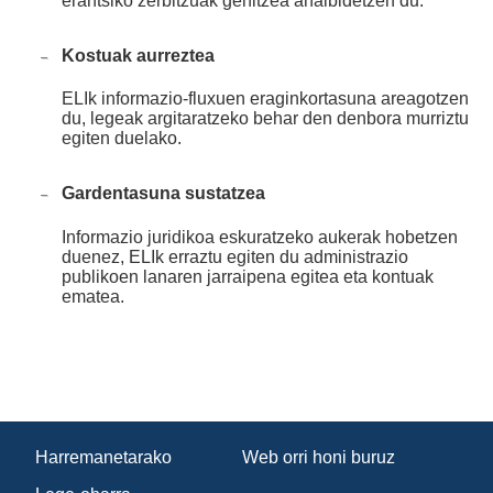
erantsiko zerbitzuak gehitzea ahalbidetzen du.
Kostuak aurreztea
ELIk informazio-fluxuen eraginkortasuna areagotzen
du, legeak argitaratzeko behar den denbora murriztu
egiten duelako.
Gardentasuna sustatzea
Informazio juridikoa eskuratzeko aukerak hobetzen
duenez, ELIk erraztu egiten du administrazio
publikoen lanaren jarraipena egitea eta kontuak
ematea.
Harremanetarako
Web orri honi buruz