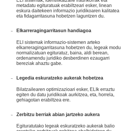
ELI sistemak, identifikatzaile iraunkorrak eta
metadatu egituratuak erabiltzeari esker, linean
eskura daitekeen informazio juridikoaren kalitatea
eta fidagarritasuna hobetzen laguntzen du.
Elkarreragingarritasun handiagoa
ELI sistemak informazio-sistemen arteko
elkarreragingarritasuna hobetzen du, legeak modu
normalizatuan egituratuz, baina, aldi berean,
ordenamendu juridiko desberdinen ezaugarri
bereziak ahaztu gabe.
Legedia eskuratzeko aukerak hobetzea
Bilatzailearen optimizazioari esker, ELIk erraztu
egiten du datu juridikoak aurkitzea, eta, horrela,
gehiagotan erabiltzea ere.
Zerbitzu berriak abian jartzeko aukera
Egituratutako legeak eskuratzeko aukerak balio