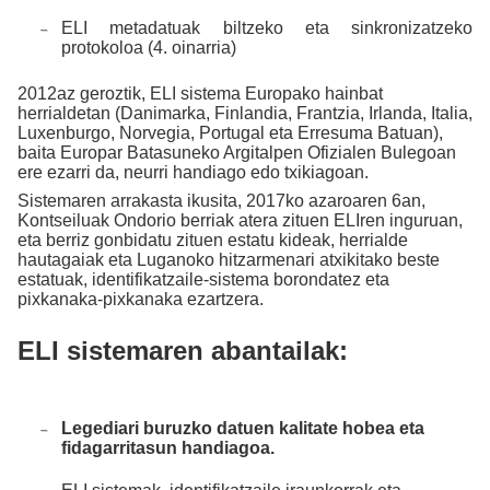
ELI metadatuak biltzeko eta sinkronizatzeko
protokoloa (4. oinarria)
2012az geroztik, ELI sistema Europako hainbat
herrialdetan (Danimarka, Finlandia, Frantzia, Irlanda, Italia,
Luxenburgo, Norvegia, Portugal eta Erresuma Batuan),
baita Europar Batasuneko Argitalpen Ofizialen Bulegoan
ere ezarri da, neurri handiago edo txikiagoan.
Sistemaren arrakasta ikusita, 2017ko azaroaren 6an,
Kontseiluak Ondorio berriak atera zituen ELIren inguruan,
eta berriz gonbidatu zituen estatu kideak, herrialde
hautagaiak eta Luganoko hitzarmenari atxikitako beste
estatuak, identifikatzaile-sistema borondatez eta
pixkanaka-pixkanaka ezartzera.
ELI sistemaren abantailak:
Legediari buruzko datuen kalitate hobea eta
fidagarritasun handiagoa.