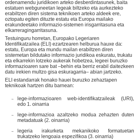
ordenamendu juridikoen arteko desberdintasunek, baita
estatuen webguneetan legeak biltzeko eta aurkezteko
erabiltzen diren sistema teknikoen arteko aldeek ere,
oztopatu egiten dituzte estatu eta Europa mailako
erakundeetako informazio-sistemen irisgarritasuna eta
elkarreragingarritasuna.
Testuinguru horretan, Europako Legeriaren
Identifikatzailea (ELI) ezartzearen helburua hauxe da:
estatu, Europa eta mundu mailan erabiltzen diren
sistemetan bildutako informazio juridikoa eskuratu, trukatu
eta elkarrekin lotzeko aukerak hobetzea, legeei buruzko
informazioaren sare bat –behin eta berriz erabil daitezkeen
datu irekien multzo gisa eskuragarria– abian jartzeko.
ELI estandarrak honako hauei buruzko zehaztapen
teknikoak hartzen ditu barnean:
lege-informazioaren web-identifikatzaileak (URI),
edo 1. oinarria
lege-informazioa azaltzeko modua zehazten duten
metadatuak (2. oinarria)
legeria irakurketa mekanikoko formatuetan
trukatzeko lengoaia espezifikoa (3. oinarria)